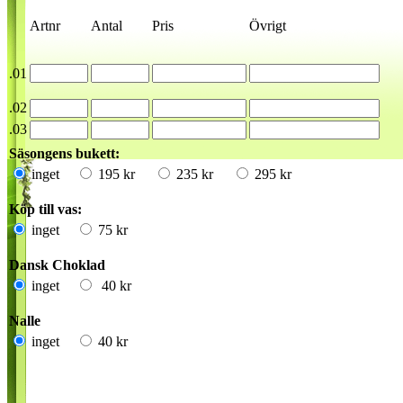
Artnr
Antal
Pris
Övrigt
.01
.02
.03
Säsongens bukett:
inget
195 kr
235 kr
295 kr
Köp till vas:
inget
75 kr
Dansk Choklad
inget
40 kr
Nalle
inget
40 kr