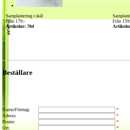
Samplantering i skål
Samplante
Från 179:-
Från 159:
Artikelnr: 704
Artikeln
Beställare
Namn/Företag:
*
Adress:
*
Postnr:
*
Ort:
*