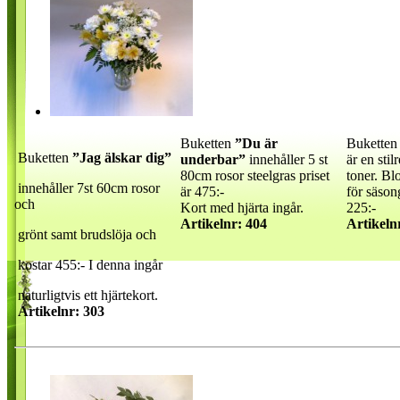
Buketten
”Du är
Bukette
Buketten
”Jag älskar dig”
underbar”
innehåller 5 st
är en stil
80cm rosor steelgras priset
toner. Bl
innehåller 7st 60cm rosor
är 475:-
för säson
och
Kort med hjärta ingår.
225:-
Artikelnr: 404
Artikeln
grönt samt brudslöja och
kostar 455:- I denna ingår
naturligtvis ett hjärtekort.
Artikelnr: 303