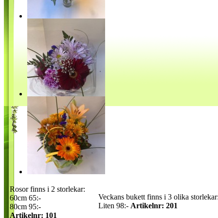
Rosor finns i 2 storlekar:
Veckans bukett finns i 3 olika storlekar
60cm 65:-
Liten 98:-
Artikelnr: 201
80cm 95:-
Artikelnr: 101