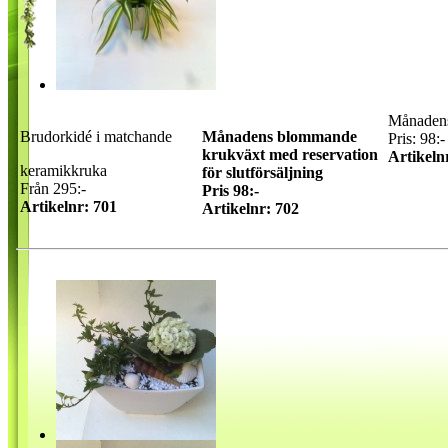
Månadens
Brudorkidé i matchande
Månadens blommande
Pris: 98:-
krukväxt med reservation
Artikeln
keramikkruka
för slutförsäljning
Från 295:-
Pris 98:-
Artikelnr: 701
Artikelnr: 702