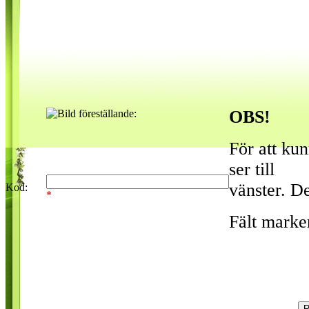
OBS!
För att ku
ser till
vänster. De
Kod:
*
Fält marke