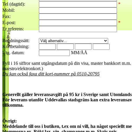
Tel (dagtid):
*
Mobil:
Fax:
E-post:
*
Er referens:
Betalningssätt:
Kortbetalning:
Utg. datum:
MM/ÅÅ
Fyll i 16 siffror samt utgångsdatum på din visa, master bankkort m.m. 
maestro/elektronkort.)
Du kan också faxa ditt kort-nummer på 0510-20795
Generellt gäller leveransavgift på 95 kr i Sverige samt Utomlands
För leverans utanför Uddevallas stadsgräns kan extra leveransav
tillkomma.
Övrigt:
Meddelande till oss i butiken, t.ex om ni vill, ha något speciellt m
blommorna ex. Rökt lax, vin, champange m.m. Skriv pris.