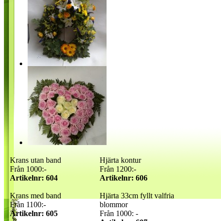
Krans utan band
Hjärta kontur
Från 1000:-
Från 1200:-
Artikelnr: 604
Artikelnr: 606
Krans med band
Hjärta 33cm fyllt valfria
Från 1100:-
blommor
Artikelnr: 605
Från 1000: -